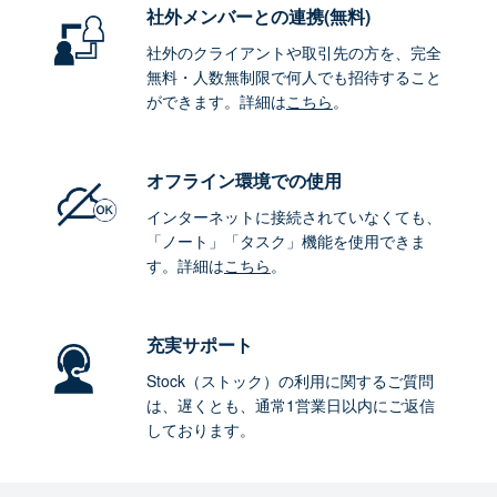
社外メンバーとの連携
(無料)
社外のクライアントや取引先の方を、完全
無料・人数無制限で何人でも招待すること
ができます。詳細は
こちら
。
オフライン環境
での使用
インターネットに接続されていなくても、
「ノート」「タスク」機能を使用できま
す。詳細は
こちら
。
充実サポート
Stock（ストック）の利用に関するご質問
は、遅くとも、通常1営業日以内にご返信
しております。