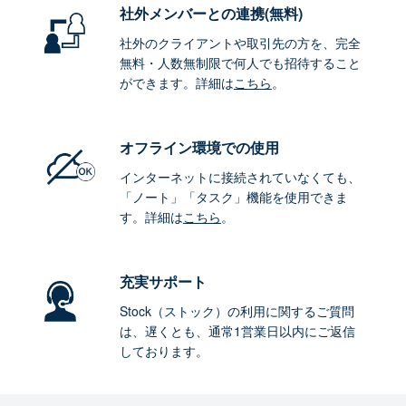
社外メンバーとの連携
(無料)
社外のクライアントや取引先の方を、完全
無料・人数無制限で何人でも招待すること
ができます。詳細は
こちら
。
オフライン環境
での使用
インターネットに接続されていなくても、
「ノート」「タスク」機能を使用できま
す。詳細は
こちら
。
充実サポート
Stock（ストック）の利用に関するご質問
は、遅くとも、通常1営業日以内にご返信
しております。