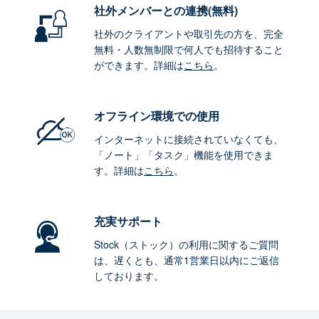
社外メンバーとの連携
(無料)
社外のクライアントや取引先の方を、完全
無料・人数無制限で何人でも招待すること
ができます。詳細は
こちら
。
オフライン環境
での使用
インターネットに接続されていなくても、
「ノート」「タスク」機能を使用できま
す。詳細は
こちら
。
充実サポート
Stock（ストック）の利用に関するご質問
は、遅くとも、通常1営業日以内にご返信
しております。