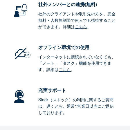
社外メンバーとの連携
(無料)
社外のクライアントや取引先の方を、完全
無料・人数無制限で何人でも招待すること
ができます。詳細は
こちら
。
オフライン環境
での使用
インターネットに接続されていなくても、
「ノート」「タスク」機能を使用できま
す。詳細は
こちら
。
充実サポート
Stock（ストック）の利用に関するご質問
は、遅くとも、通常1営業日以内にご返信
しております。