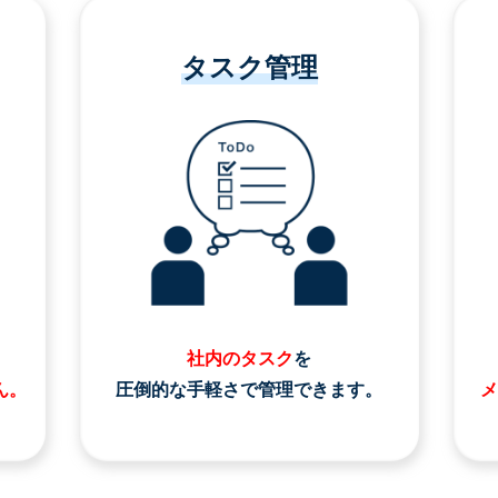
タスク管理
社内のタスク
を
ん。
圧倒的な手軽さで管理できます。
メ