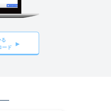
かる
ロード