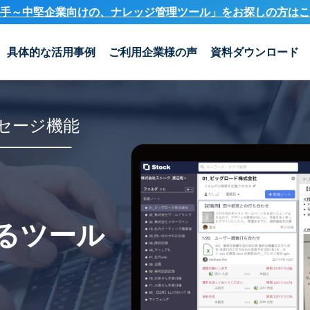
手～中堅企業向けの、ナレッジ管理ツール」を
お探しの方はこ
具体的な活用事例
ご利用企業様の声
資料ダウンロード
セージ機能
るツール