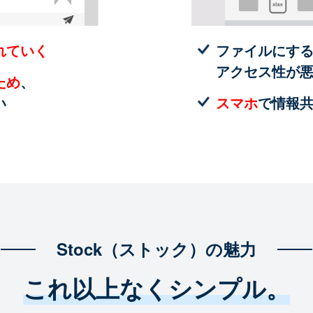
れていく
ファイルにす
アクセス性が
ため
、
い
スマホ
で情報
Stock（ストック）の魅力
これ以上なくシンプル。