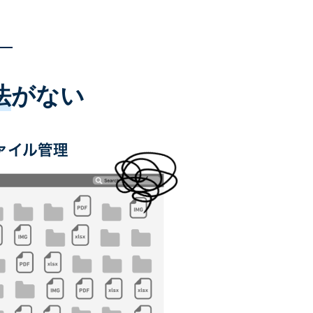
法
がない