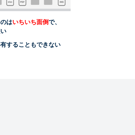
るのは
いちいち面倒
で、
悪い
共有することも
できない