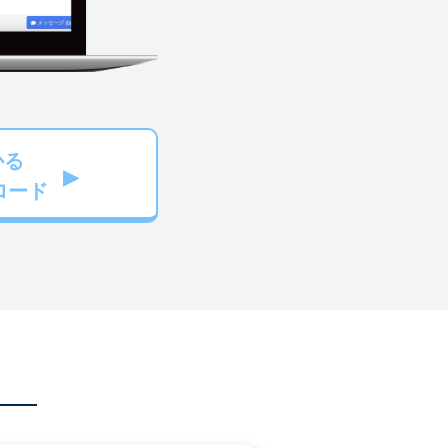
かる
ロード