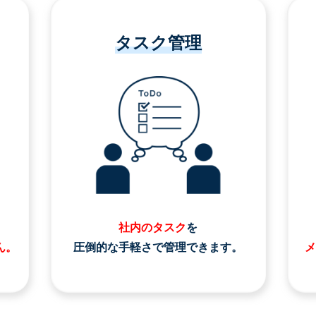
タスク管理
社内のタスク
を
ん。
圧倒的な手軽さで管理できます。
メ