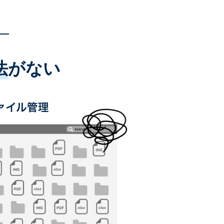
法
がない