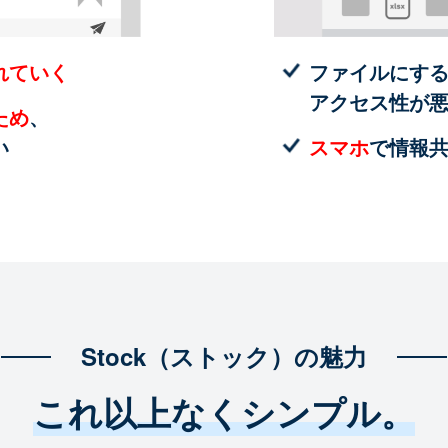
れていく
ファイルにす
アクセス性が
ため
、
い
スマホ
で情報
Stock（ストック）の魅力
これ以上なくシンプル。