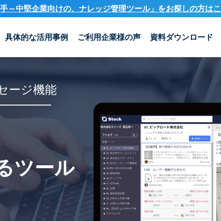
手～中堅企業向けの、ナレッジ管理ツール」を
お探しの方はこ
具体的な活用事例
ご利用企業様の声
資料ダウンロード
セージ機能
るツール