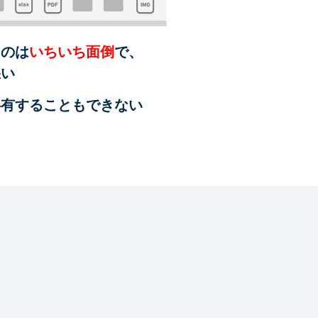
るのは
いちいち面倒
で、
悪い
共有することも
できない