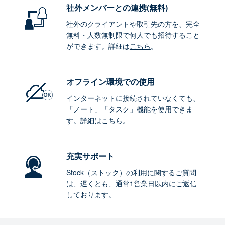
社外メンバーとの連携
(無料)
社外のクライアントや取引先の方を、完全
無料・人数無制限で何人でも招待すること
ができます。詳細は
こちら
。
オフライン環境
での使用
インターネットに接続されていなくても、
「ノート」「タスク」機能を使用できま
す。詳細は
こちら
。
充実サポート
Stock（ストック）の利用に関するご質問
は、遅くとも、通常1営業日以内にご返信
しております。