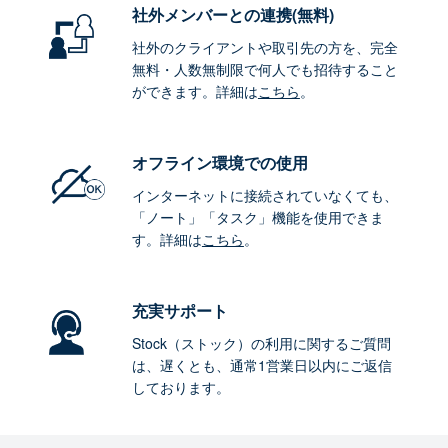
社外メンバーとの連携
(無料)
社外のクライアントや取引先の方を、完全
無料・人数無制限で何人でも招待すること
ができます。詳細は
こちら
。
オフライン環境
での使用
インターネットに接続されていなくても、
「ノート」「タスク」機能を使用できま
す。詳細は
こちら
。
充実サポート
Stock（ストック）の利用に関するご質問
は、遅くとも、通常1営業日以内にご返信
しております。