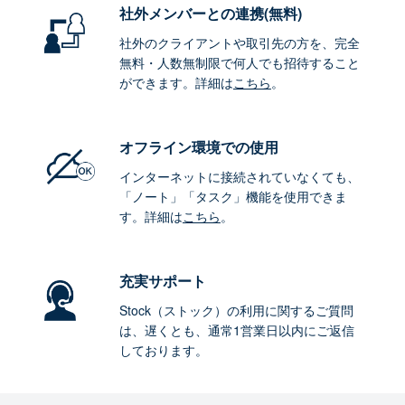
社外メンバーとの連携
(無料)
社外のクライアントや取引先の方を、完全
無料・人数無制限で何人でも招待すること
ができます。詳細は
こちら
。
オフライン環境
での使用
インターネットに接続されていなくても、
「ノート」「タスク」機能を使用できま
す。詳細は
こちら
。
充実サポート
Stock（ストック）の利用に関するご質問
は、遅くとも、通常1営業日以内にご返信
しております。