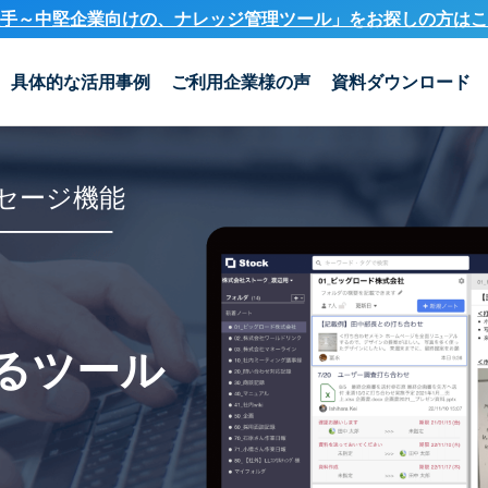
手～中堅企業向けの、ナレッジ管理ツール」を
お探しの方はこ
具体的な活用事例
ご利用企業様の声
資料ダウンロード
セージ機能
るツール