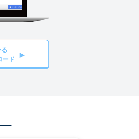
かる
ロード