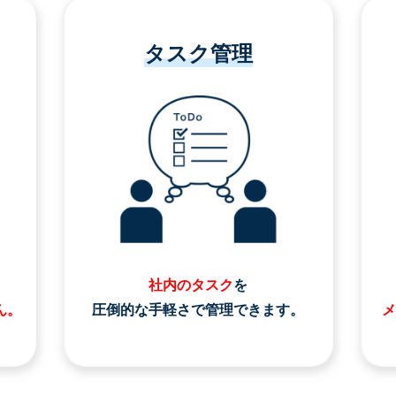
タスク管理
社内のタスク
を
ん。
圧倒的な手軽さで管理できます。
メ