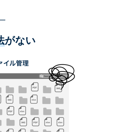
法
がない