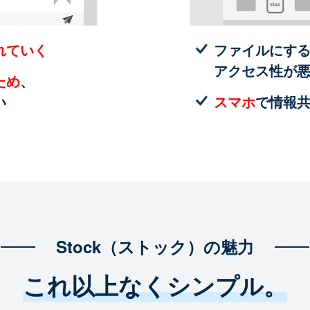
れていく
ファイルにす
アクセス性が
ため
、
い
スマホ
で情報
Stock（ストック）の魅力
これ以上なくシンプル。