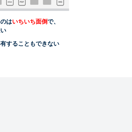
るのは
いちいち面倒
で、
悪い
共有することも
できない