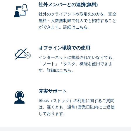
社外メンバーとの連携
(無料)
社外のクライアントや取引先の方を、完全
無料・人数無制限で何人でも招待すること
ができます。詳細は
こちら
。
オフライン環境
での使用
インターネットに接続されていなくても、
「ノート」「タスク」機能を使用できま
す。詳細は
こちら
。
充実サポート
Stock（ストック）の利用に関するご質問
は、遅くとも、通常1営業日以内にご返信
しております。