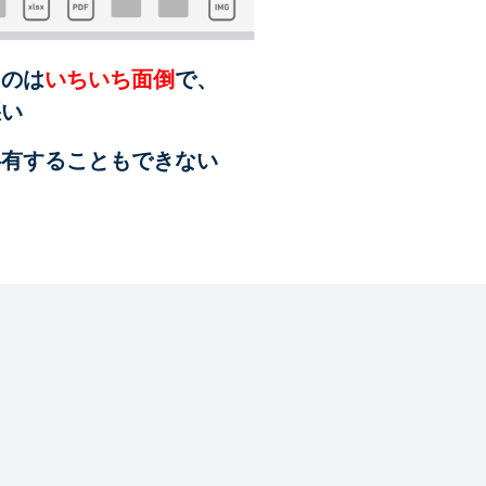
るのは
いちいち面倒
で、
悪い
共有することも
できない