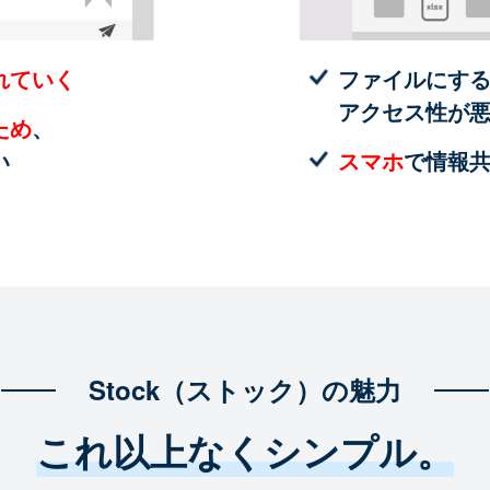
れていく
ファイルにす
アクセス性が
ため
、
い
スマホ
で情報
Stock（ストック）の魅力
これ以上なくシンプル。