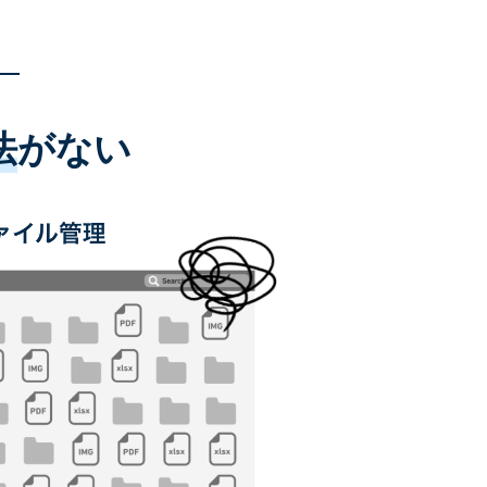
法
がない