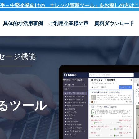
手～中堅企業向けの、ナレッジ管理ツール」を
お探しの方はこ
具体的な活用事例
ご利用企業様の声
資料ダウンロード
セージ機能
るツール