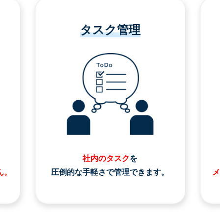
タスク管理
社内のタスク
を
ん。
圧倒的な手軽さで管理できます。
メ