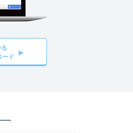
かる
ロード