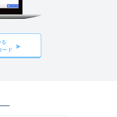
かる
ロード