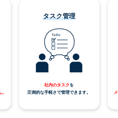
タスク管理
社内のタスク
を
ん。
圧倒的な手軽さで管理できます。
メ