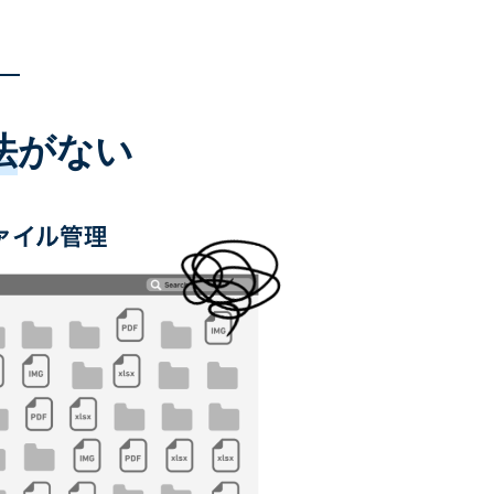
法
がない