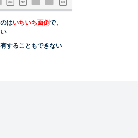
るのは
いちいち面倒
で、
悪い
共有することも
できない