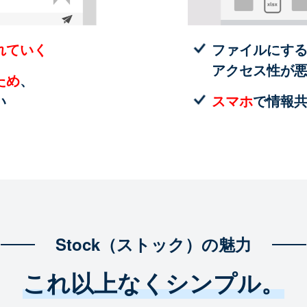
れていく
ファイルにす
アクセス性が
ため
、
い
スマホ
で情報
Stock（ストック）の魅力
これ以上なくシンプル。