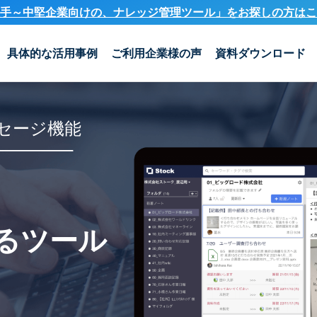
手～中堅企業向けの、ナレッジ管理ツール」を
お探しの方はこ
具体的な活用事例
ご利用企業様の声
資料ダウンロード
セージ機能
るツール