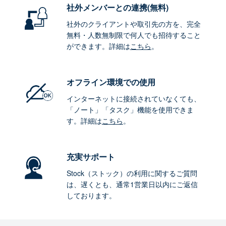
社外メンバーとの連携
(無料)
社外のクライアントや取引先の方を、完全
無料・人数無制限で何人でも招待すること
ができます。詳細は
こちら
。
オフライン環境
での使用
インターネットに接続されていなくても、
「ノート」「タスク」機能を使用できま
す。詳細は
こちら
。
充実サポート
Stock（ストック）の利用に関するご質問
は、遅くとも、通常1営業日以内にご返信
しております。