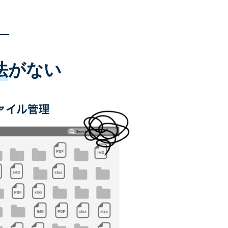
法
がない