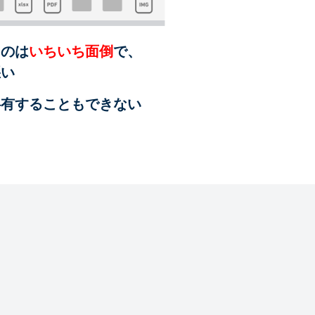
るのは
いちいち面倒
で、
悪い
共有することも
できない