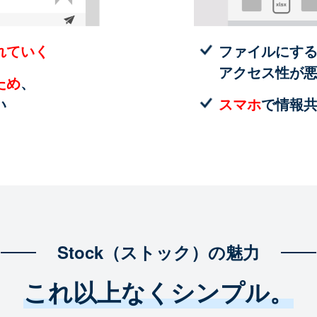
れていく
ファイルにす
アクセス性が
ため
、
い
スマホ
で情報
Stock（ストック）の魅力
これ以上なくシンプル。