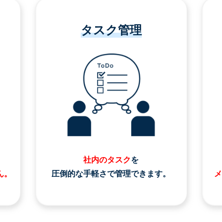
タスク管理
社内のタスク
を
ん。
圧倒的な手軽さで管理できます。
メ