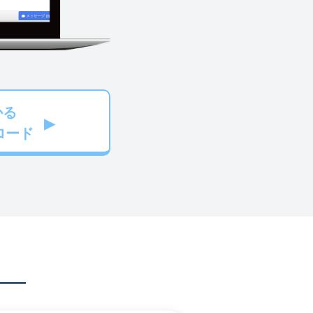
かる
ロード