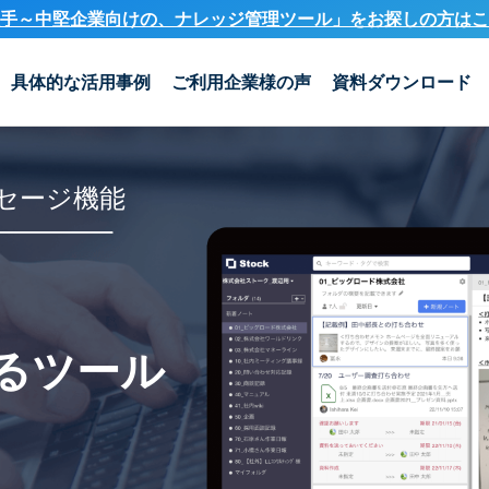
手～中堅企業向けの、ナレッジ管理ツール」を
お探しの方はこ
具体的な活用事例
ご利用企業様の声
資料ダウンロード
セージ機能
るツール